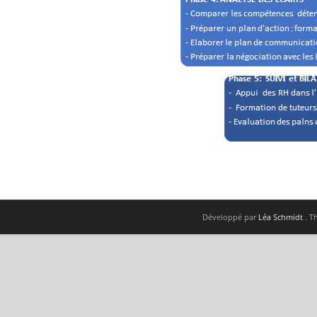
Développé par
Léa Schmidt
. 