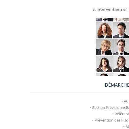
3.
Interventions
en 
DÉMARCHE
• Au
• Gestion Prévisionnel
• Référen
• Prévention des Ris
• M