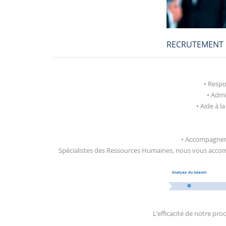
RECRUTEMENT 
• Resp
• Admi
• Aide à l
• Accompagneme
Spécialistes des Ressources Humaines, nous vous acco
L’efficacité de notre pr