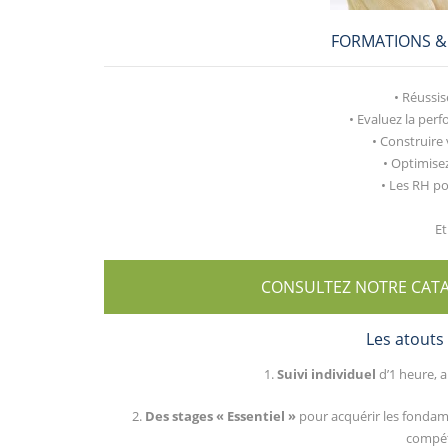
FORMATIONS 
• Réussi
• Evaluez la per
• Construire
• Optimisez
• Les RH po
Et
CONSULTEZ NOTRE CAT
Les atouts
1.
Suivi individuel
d’1 heure, a
2.
Des stages « Essentiel »
pour acquérir les fonda
compét